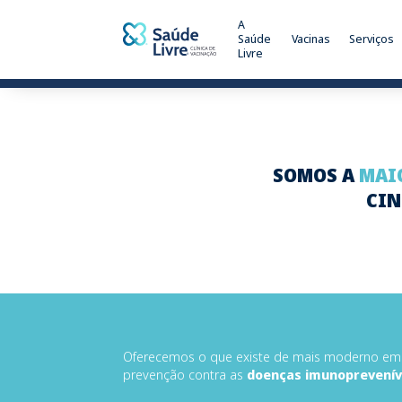
A
Saúde
Vacinas
Serviços
Livre
SOMOS A
MAIO
CIN
Oferecemos o que existe de mais moderno em
prevenção contra as
doenças imunoprevenív