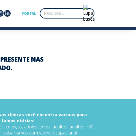
PORTAL
, PRESENTE NAS
ADO.
as clínicas você encontra vacinas para
 faixas etárias:
s, crianças, adolescentes, adultos, adultos +60
 trabalhamos com vacina ocupacional.