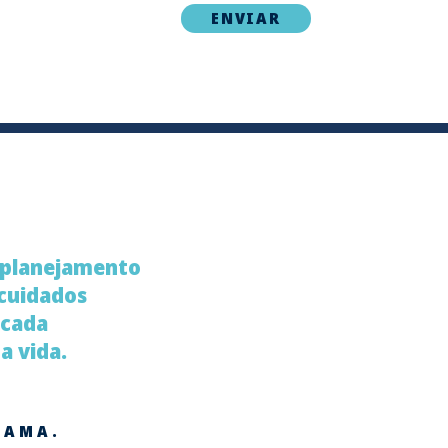
 planejamento
 cuidados
 cada
 vida.
 AMA.