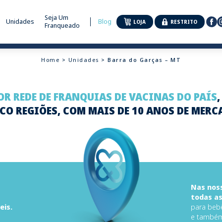
Seja Um
Unidades
Blog
LOJA
RESTRITO
Franqueado
Home
>
Unidades
> Barra do Garças – MT
R REDE DE FRANQUIAS DE VACINAS DO PAÍS
CO REGIÕES, COM MAIS DE 10 ANOS DE MERC
Nas noss
todas as
eis.
para bebê
e também