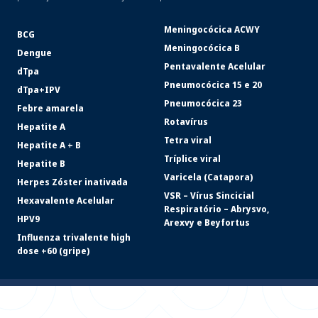
Meningocócica ACWY
BCG
Meningocócica B
Dengue
Pentavalente Acelular
dTpa
Pneumocócica 15 e 20
dTpa+IPV
Pneumocócica 23
Febre amarela
Rotavírus
Hepatite A
Tetra viral
Hepatite A + B
Tríplice viral
Hepatite B
Varicela (Catapora)
Herpes Zóster inativada
VSR – Vírus Sincicial
Hexavalente Acelular
Respiratório – Abrysvo,
HPV9
Arexvy e Beyfortus
Influenza trivalente high
dose +60 (gripe)