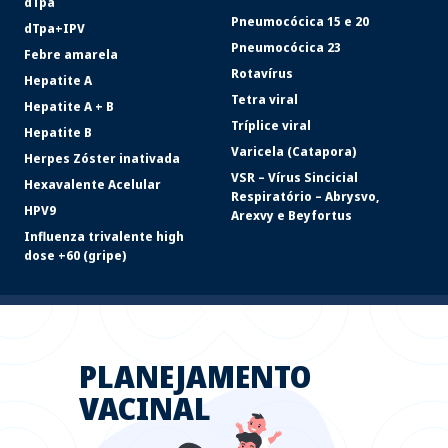
dTpa
Pneumocócica 15 e 20
dTpa+IPV
Pneumocócica 23
Febre amarela
Rotavírus
Hepatite A
Tetra viral
Hepatite A + B
Tríplice viral
Hepatite B
Varicela (Catapora)
Herpes Zóster inativada
VSR – Vírus Sincicial
Hexavalente Acelular
Respiratório – Abrysvo,
HPV9
Arexvy e Beyfortus
Influenza trivalente high
dose +60 (gripe)
PLANEJAMENTO
VACINAL