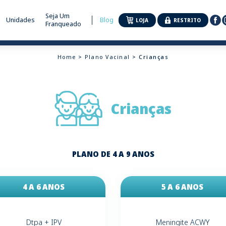
Seja Um
Unidades
Blog
LOJA
RESTRITO
Franqueado
Home
>
Plano Vacinal
> Crianças
Crianças
PLANO DE 4 A 9 ANOS
4 A 6 ANOS
5 A 6 ANOS
Dtpa + IPV
Meningite ACWY