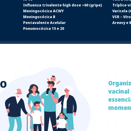
Influenza trivalente high dose +60 (gripe)
Tríplice vi
Meningocócica ACWY
Varicela 
Meningocócica B
VSR – Víru
Pentavalente Acelular
Arexvy e 
Pneumocócica 15 e 20
TO
Organi
vacinal
essenci
moment