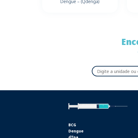
Dengue – (Qdenga)
Enc
BCG
Dengue
dTpa