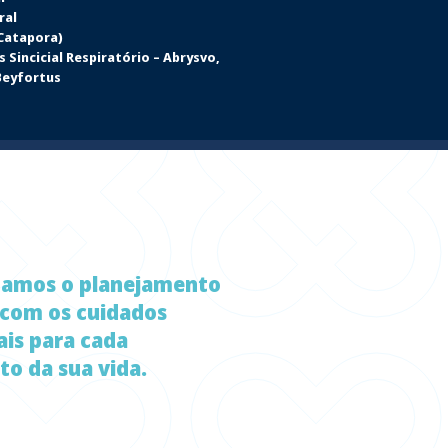
ral
(Catapora)
s Sincicial Respiratório – Abrysvo,
Beyfortus
zamos o planejamento
 com os cuidados
ais para cada
o da sua vida.