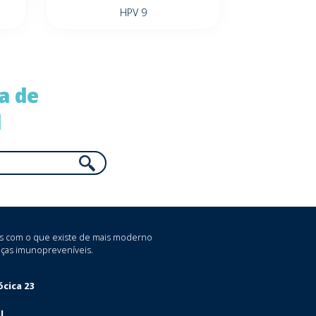
HPV 9
a de
l
as com o que existe de mais moderno
ças imunopreveníveis.
cica 23
l