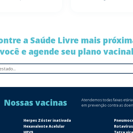
ontre a Saúde Livre mais próxim
você e agende seu plano vacina
Nossas vacinas
Atendemos todas faixas etári
em prevenção contra as doen
Herpes Zóster inativada
Pneumocó
Hexavalente Acelular
Rotavírus
HPV9
Tetra vira