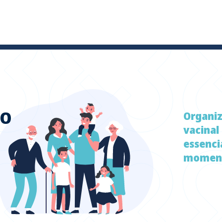
TO
Organi
vacinal
essenci
moment