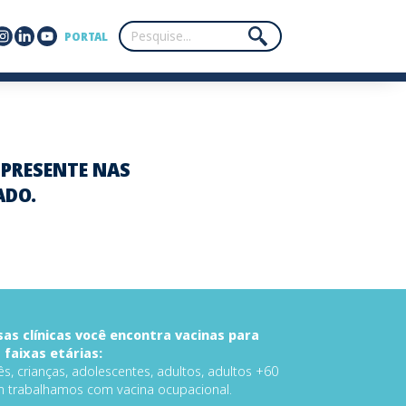
PORTAL
, PRESENTE NAS
ADO.
as clínicas você encontra vacinas para
 faixas etárias:
s, crianças, adolescentes, adultos, adultos +60
 trabalhamos com vacina ocupacional.