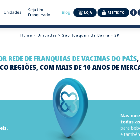
Seja Um
Unidades
Blog
LOJA
RESTRITO
Franqueado
Home
>
Unidades
> São Joaquim da Barra – SP
R REDE DE FRANQUIAS DE VACINAS DO PAÍS
CO REGIÕES, COM MAIS DE 10 ANOS DE MERC
Nas noss
todas as
eis.
para bebê
e também