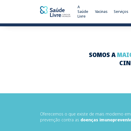
A
Saúde
Vacinas
Serviços
Livre
SOMOS A
MAIO
CIN
Oferecemos o que existe de mais moderno em
prevenção contra as
doenças imunoprevenív