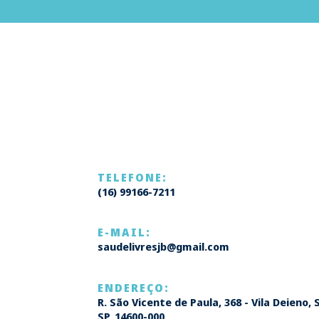
TELEFONE:
(16) 99166-7211
E-MAIL:
saudelivresjb@gmail.com
ENDEREÇO:
R. São Vicente de Paula, 368 - Vila Deieno,
SP, 14600-000