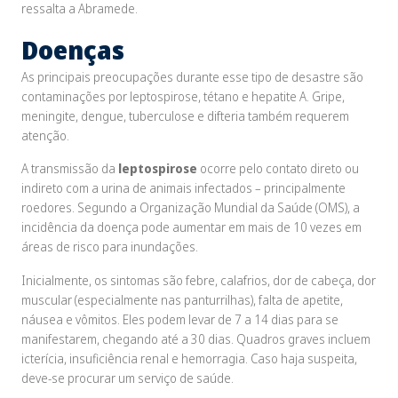
ressalta a Abramede.
Doenças
As principais preocupações durante esse tipo de desastre são
contaminações por leptospirose, tétano e hepatite A. Gripe,
meningite, dengue, tuberculose e difteria também requerem
atenção.
A transmissão da
leptospirose
ocorre pelo contato direto ou
indireto com a urina de animais infectados – principalmente
roedores. Segundo a Organização Mundial da Saúde (OMS), a
incidência da doença pode aumentar em mais de 10 vezes em
áreas de risco para inundações.
Inicialmente, os sintomas são febre, calafrios, dor de cabeça, dor
muscular (especialmente nas panturrilhas), falta de apetite,
náusea e vômitos. Eles podem levar de 7 a 14 dias para se
manifestarem, chegando até a 30 dias. Quadros graves incluem
icterícia, insuficiência renal e hemorragia. Caso haja suspeita,
deve-se procurar um serviço de saúde.