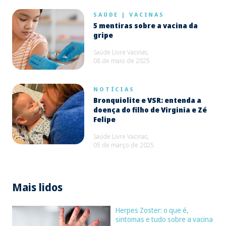
SAÚDE
|
VACINAS
5 mentiras sobre a vacina da
gripe
Saúde Livre Vacinas,
08 de maio de 2025
NOTÍCIAS
Bronquiolite e VSR: entenda a
doença do filho de Virginia e Zé
Felipe
Saúde Livre Vacinas,
05 de março de 2025
Mais lidos
Herpes Zoster: o que é,
sintomas e tudo sobre a vacina