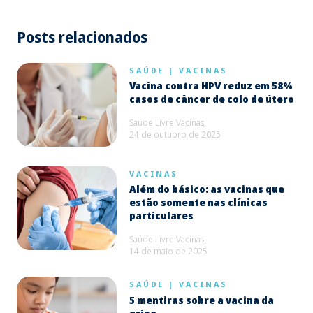
Posts relacionados
SAÚDE
|
VACINAS
Vacina contra HPV reduz em 58%
casos de câncer de colo de útero
Saúde Livre Vacinas,
24 de outubro de 2025
VACINAS
Além do básico: as vacinas que
estão somente nas clínicas
particulares
Saúde Livre Vacinas,
14 de maio de 2025
SAÚDE
|
VACINAS
5 mentiras sobre a vacina da