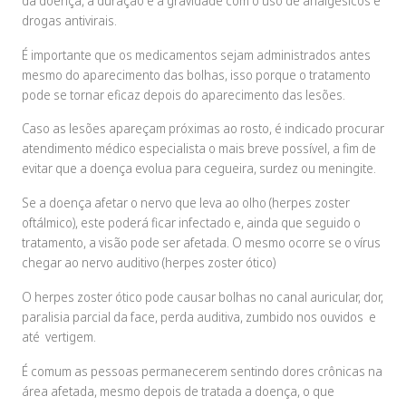
da doença, a duração e a gravidade com o uso de analgésicos e
drogas antivirais.
É importante que os medicamentos sejam administrados antes
mesmo do aparecimento das bolhas, isso porque o tratamento
pode se tornar eficaz depois do aparecimento das lesões.
Caso as lesões apareçam próximas ao rosto, é indicado procurar
atendimento médico especialista o mais breve possível, a fim de
evitar que a doença evolua para cegueira, surdez ou meningite.
Se a doença afetar o nervo que leva ao olho (herpes zoster
oftálmico), este poderá ficar infectado e, ainda que seguido o
tratamento, a visão pode ser afetada. O mesmo ocorre se o vírus
chegar ao nervo auditivo (herpes zoster ótico)
O herpes zoster ótico pode causar bolhas no canal auricular, dor,
paralisia parcial da face, perda auditiva, zumbido nos ouvidos e
até vertigem.
É comum as pessoas permanecerem sentindo dores crônicas na
área afetada, mesmo depois de tratada a doença, o que