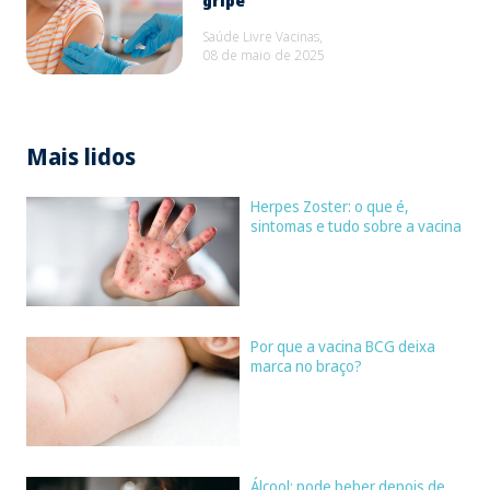
gripe
Saúde Livre Vacinas,
08 de maio de 2025
Mais lidos
Herpes Zoster: o que é,
sintomas e tudo sobre a vacina
Por que a vacina BCG deixa
marca no braço?
Álcool: pode beber depois de