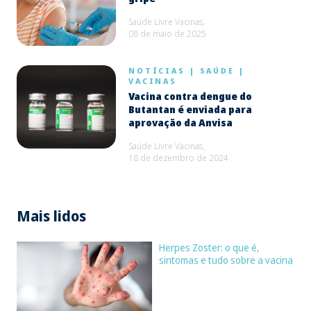
Saúde Livre Vacinas,
08 de maio de 2025
NOTÍCIAS
|
SAÚDE
|
VACINAS
Vacina contra dengue do
Butantan é enviada para
aprovação da Anvisa
Saúde Livre Vacinas,
18 de dezembro de 2024
Mais lidos
Herpes Zoster: o que é,
sintomas e tudo sobre a vacina