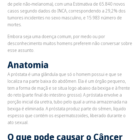
de pele não-melanoma), com uma Estimativa de 65.840 novos
casos segundo dados do INCA, correspondendo a 29,2% dos
tumores incidentes no sexo masculino, e 15.983 número de
mortes.
Embora seja uma doença comum, por medo ou por
desconhecimento muitos homens preferem não conversar sobre
esse assunto.
Anatomia
A próstata é uma glândula que só o homem possui e que se
localiza na parte baixa do abdômen. Ela é um órgão pequeno,
tem a forma de maçã e se situa logo abaixo da bexiga e à frente
do reto (parte final do intestino grosso). A próstata envolve a
porção inicial da uretra, tubo pelo qual a urina armazenada na
bexiga é eliminada. A próstata produz parte do sêmen, líquido
espesso que contém os espermatozoides, liberado durante o
ato sexual.
O que pode causar o Câncer