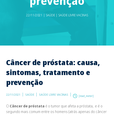
prevenção
22/11/2021 | SAÚDE | SAÚDE LIVRE VACINAS
Câncer de próstata: causa,
sintomas, tratamento e
prevenção
22/11/2021
SAÚDE
SAÚDE LIVRE VACINAS
[read_meter]
O
Câncer de próstata
é o tumor que afeta a próstata, e é o
segundo mais comum entre os homens (atrás apenas do câncer