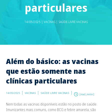
particulares
14/05/2025 | VACINAS | SAÚDE LIVRE VACINAS
Além do básico: as vacinas
que estão somente nas
clínicas particulares
14/05/2025
VACINAS
SAÚDE LIVRE VACINAS
[read_meter]
Nem todas as vacinas disponíveis estão no posto de saúde.
Imunizantes mais comuns, como BCG e febre amarela, são