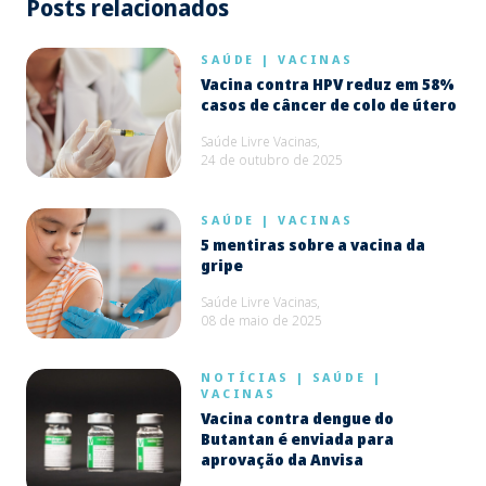
Posts relacionados
SAÚDE
|
VACINAS
Vacina contra HPV reduz em 58%
casos de câncer de colo de útero
Saúde Livre Vacinas,
24 de outubro de 2025
SAÚDE
|
VACINAS
5 mentiras sobre a vacina da
gripe
Saúde Livre Vacinas,
08 de maio de 2025
NOTÍCIAS
|
SAÚDE
|
VACINAS
Vacina contra dengue do
Butantan é enviada para
aprovação da Anvisa