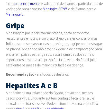
fazer
presencialmente
. A validade é de 5 anos a partir da data de
vacinação para a vacina
Meningite ACYW
, e de 3 anos para a
Meningite C
.
Gripe
A passagem por locais movimentados, como aeroportos,
restaurantes e hotéis é um prato cheio para encontrar o vírus
Influenza – e sem as vacinas para viagem, a gripe pode estragar
os planos. Apesar de não haver exigência de comprovação para
entrar em países estrangeiros, essa é uma das doses mais
importantes devido à alta prevalência do vírus. No Brasil, julho
está entre os meses de maior circulação da doença.
Recomendação:
Para todos os destinos.
Hepatites A e B
A hepatite é uma inflamação do fígado, provocada, nesses
casos, por vírus. Enquanto a A tem contágio fecal-oral, a B é
sexualmente transmissível. Pode-se tomar a vacina específica
para o
tipo A
e o
tipo B
ou a
combinada
.