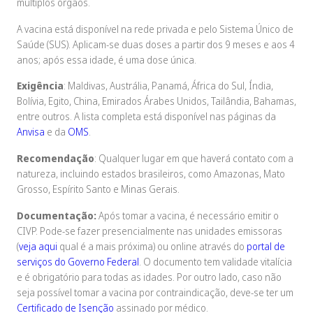
múltiplos órgãos.
A vacina está disponível na rede privada e pelo Sistema Único de
Saúde (SUS). Aplicam-se duas doses a partir dos 9 meses e aos 4
anos; após essa idade, é uma dose única.
Exigência
: Maldivas, Austrália, Panamá, África do Sul, Índia,
Bolívia, Egito, China, Emirados Árabes Unidos, Tailândia, Bahamas,
entre outros. A lista completa está disponível nas páginas da
Anvisa
e da
OMS
.
Recomendação
: Qualquer lugar em que haverá contato com a
natureza, incluindo estados brasileiros, como Amazonas, Mato
Grosso, Espírito Santo e Minas Gerais.
Documentação:
Após tomar a vacina, é necessário emitir o
CIVP. Pode-se fazer presencialmente nas unidades emissoras
(
veja aqui
qual é a mais próxima) ou online através do
portal de
serviços do Governo Federal
. O documento tem validade vitalícia
e é obrigatório para todas as idades. Por outro lado, caso não
seja possível tomar a vacina por contraindicação, deve-se ter um
Certificado de Isenção
assinado por médico.