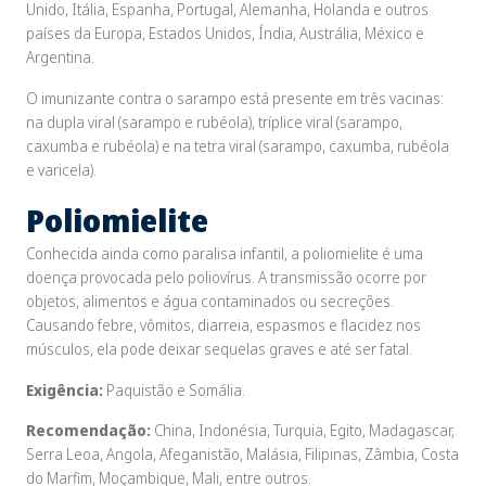
Unido, Itália, Espanha, Portugal, Alemanha, Holanda e outros
países da Europa, Estados Unidos, Índia, Austrália, México e
Argentina.
O imunizante contra o sarampo está presente em três vacinas:
na dupla viral (sarampo e rubéola), tríplice viral (sarampo,
caxumba e rubéola) e na tetra viral (sarampo, caxumba, rubéola
e varicela).
Poliomielite
Conhecida ainda como paralisa infantil, a poliomielite é uma
doença provocada pelo poliovírus. A transmissão ocorre por
objetos, alimentos e água contaminados ou secreções.
Causando febre, vômitos, diarreia, espasmos e flacidez nos
músculos, ela pode deixar sequelas graves e até ser fatal.
Exigência:
Paquistão e Somália.
Recomendação:
China, Indonésia, Turquia, Egito, Madagascar,
Serra Leoa, Angola, Afeganistão, Malásia, Filipinas, Zâmbia, Costa
do Marfim, Moçambique, Mali, entre outros.