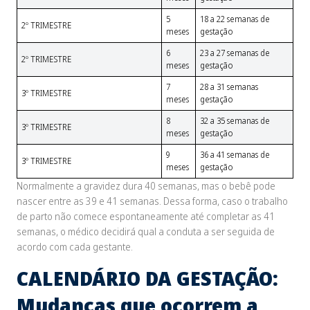
5
18 a 22 semanas de
2º TRIMESTRE
meses
gestação
6
23 a 27 semanas de
2º TRIMESTRE
meses
gestação
7
28 a 31 semanas
3º TRIMESTRE
meses
gestação
8
32 a 35 semanas de
3º TRIMESTRE
meses
gestação
9
36 a 41 semanas de
3º TRIMESTRE
meses
gestação
Normalmente a gravidez dura 40 semanas, mas o bebê pode
nascer entre as 39 e 41 semanas. Dessa forma, caso o trabalho
de parto não comece espontaneamente até completar as 41
semanas, o médico decidirá qual a conduta a ser seguida de
acordo com cada gestante.
CALENDÁRIO DA GESTAÇÃO:
Mudanças que ocorrem a