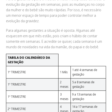
evolução da gestação em semanas, pois as mudanças no corpo
da mulher e do bebê são muito rápidas. Por isso, é necessário
um menor espaço de tempo para poder controlar melhor a
evolução da gravidez.
Para algumas gestantes a situação é oposta. Algumas até
esquecem em que mês estão, pois criam o hábito de contar
somente em semanas. E acredite se quiser, cada semana é um
mundo de novidades na vida da mamãe, do papai e do bebê.
TABELA DO CALENDÁRIO DA
GESTAÇÃO
1 até 4 semanas de
1º TRIMESTRE
1 Mês
gestação
2
5 a 8 semanas de
1º TRIMESTRE
meses
gestação
3
9 a 13 semanas de
1º TRIMESTRE
meses
gestação
4
14 a 17 semanas de
2º TRIMESTRE
meses
gestação