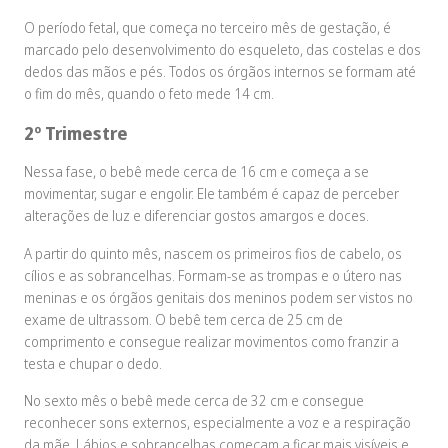
O período fetal, que começa no terceiro mês de gestação, é
marcado pelo desenvolvimento do esqueleto, das costelas e dos
dedos das mãos e pés. Todos os órgãos internos se formam até
o fim do mês, quando o feto mede 14 cm.
2º Trimestre
Nessa fase, o bebê mede cerca de 16 cm e começa a se
movimentar, sugar e engolir. Ele também é capaz de perceber
alterações de luz e diferenciar gostos amargos e doces.
A partir do quinto mês, nascem os primeiros fios de cabelo, os
cílios e as sobrancelhas. Formam-se as trompas e o útero nas
meninas e os órgãos genitais dos meninos podem ser vistos no
exame de ultrassom. O bebê tem cerca de 25 cm de
comprimento e consegue realizar movimentos como franzir a
testa e chupar o dedo.
No sexto mês o bebê mede cerca de 32 cm e consegue
reconhecer sons externos, especialmente a voz e a respiração
da mãe. Lábios e sobrancelhas começam a ficar mais visíveis e