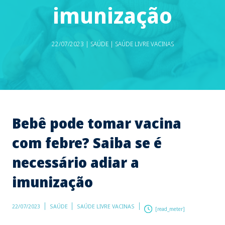
imunização
22/07/2023 | SAÚDE | SAÚDE LIVRE VACINAS
Bebê pode tomar vacina
com febre? Saiba se é
necessário adiar a
imunização
22/07/2023
SAÚDE
SAÚDE LIVRE VACINAS
[read_meter]