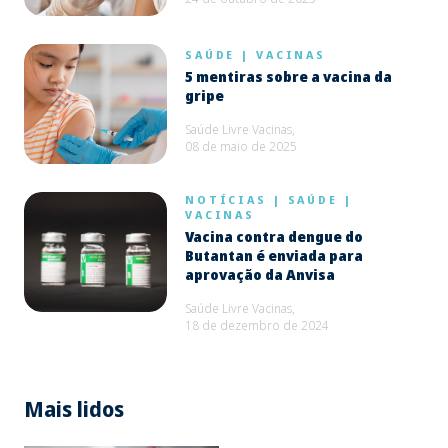
SAÚDE
|
VACINAS
5 mentiras sobre a vacina da
gripe
Saúde Livre Vacinas,
08 de maio de 2025
NOTÍCIAS
|
SAÚDE
|
VACINAS
Vacina contra dengue do
Butantan é enviada para
aprovação da Anvisa
Saúde Livre Vacinas,
18 de dezembro de 2024
Mais lidos