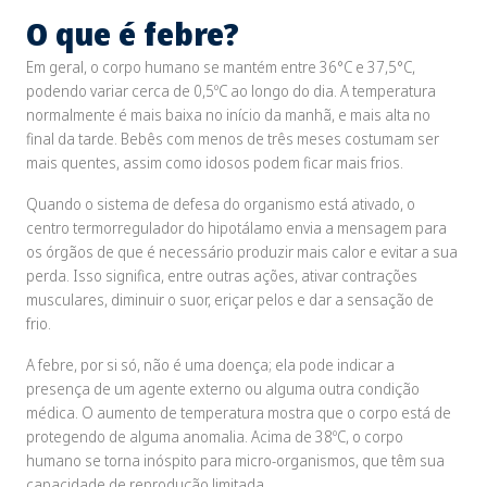
O que é febre?
Em geral, o corpo humano se mantém entre 36°C e 37,5°C,
podendo variar cerca de 0,5ºC ao longo do dia. A temperatura
normalmente é mais baixa no início da manhã, e mais alta no
final da tarde. Bebês com menos de três meses costumam ser
mais quentes, assim como idosos podem ficar mais frios.
Quando o sistema de defesa do organismo está ativado, o
centro termorregulador do hipotálamo envia a mensagem para
os órgãos de que é necessário produzir mais calor e evitar a sua
perda. Isso significa, entre outras ações, ativar contrações
musculares, diminuir o suor, eriçar pelos e dar a sensação de
frio.
A febre, por si só, não é uma doença; ela pode indicar a
presença de um agente externo ou alguma outra condição
médica. O aumento de temperatura mostra que o corpo está de
protegendo de alguma anomalia. Acima de 38ºC, o corpo
humano se torna inóspito para micro-organismos, que têm sua
capacidade de reprodução limitada.