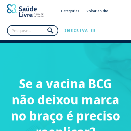
Categorias
Voltar ao site
INSCREVA-SE
Se a vacina BCG
não deixou marca
no braço é preciso