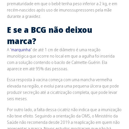
prematuridade em que o bebê tenha peso inferior a 2 kg, e em
recém-nascidos após uso de imunossupressores pela mãe
durante a gravidez.
E se a BCG não deixou
marca?
A “
marquinha
” de até 1 cm de diâmetro é uma reação
imunológica que ocorre no local em que a agulha foi inserida
com a solução contendo o bacilo de Calmette-Guérin. Ela
aparece em até 95% das pessoas.
Essa resposta à vacina começa com uma mancha vermelha
elevada na região, e evolui para uma pequena úlcera que pode
produzir secreção até a cicatrização completa, que pode levar
seis meses.
Por outro lado, a falta dessa cicatriz não indica que a imunização
não teve efeito. Seguindo a orientação da OMS, o Ministério da
Saúde não recomenda desde 2019 a reaplicação em quem não
apresentar a marca. Novos estudos mostraram que não há