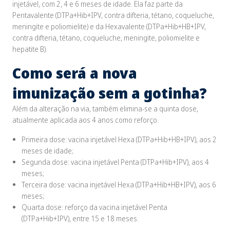
injetável, com 2, 4 e 6 meses de idade. Ela faz parte da
Pentavalente (DTPa+Hib+IPV, contra difteria, tétano, coqueluche,
meningite e poliomielite) e da Hexavalente (DTPa+Hib+HB+IPV,
contra difteria, tétano, coqueluche, meningite, poliomielite e
hepatite B).
Como será a nova
imunização sem a gotinha?
Além da alteração na via, também elimina-se a quinta dose,
atualmente aplicada aos 4 anos como reforço.
Primeira dose: vacina injetável Hexa (DTPa+Hib+HB+IPV), aos 2
meses de idade;
Segunda dose: vacina injetável Penta (DTPa+Hib+IPV), aos 4
meses;
Terceira dose: vacina injetável Hexa (DTPa+Hib+HB+IPV), aos 6
meses;
Quarta dose: reforço da vacina injetável Penta
(DTPa+Hib+IPV), entre 15 e 18 meses.