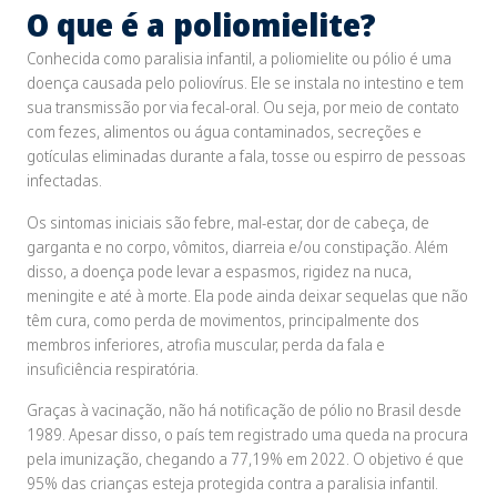
O que é a poliomielite?
Conhecida como paralisia infantil, a poliomielite ou pólio é uma
doença causada pelo poliovírus. Ele se instala no intestino e tem
sua transmissão por via fecal-oral. Ou seja, por meio de contato
com fezes, alimentos ou água contaminados, secreções e
gotículas eliminadas durante a fala, tosse ou espirro de pessoas
infectadas.
Os sintomas iniciais são febre, mal-estar, dor de cabeça, de
garganta e no corpo, vômitos, diarreia e/ou constipação. Além
disso, a doença pode levar a espasmos, rigidez na nuca,
meningite e até à morte. Ela pode ainda deixar sequelas que não
têm cura, como perda de movimentos, principalmente dos
membros inferiores, atrofia muscular, perda da fala e
insuficiência respiratória.
Graças à vacinação, não há notificação de pólio no Brasil desde
1989. Apesar disso, o país tem registrado uma queda na procura
pela imunização, chegando a 77,19% em 2022. O objetivo é que
95% das crianças esteja protegida contra a paralisia infantil.