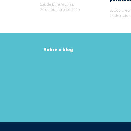
Saúde Livre Vacinas,
24 de outubro de 2025
Saúde Livre 
14 de maio 
Sobre o blog