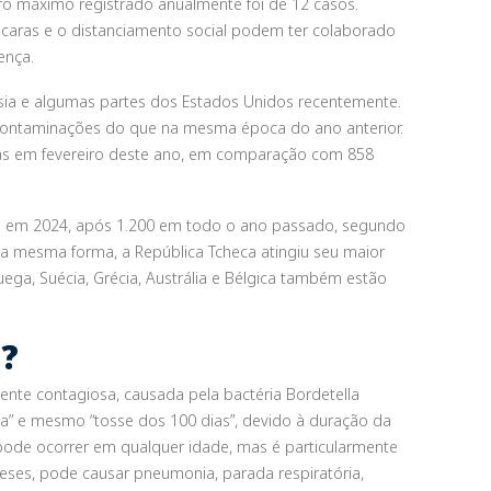
o máximo registrado anualmente foi de 12 casos.
caras e o distanciamento social podem ter colaborado
ença.
sia e algumas partes dos Estados Unidos recentemente.
 contaminações do que na mesma época do ano anterior.
das em fevereiro deste ano, em comparação com 858
os em 2024, após 1.200 em todo o ano passado, segundo
Da mesma forma, a República Tcheca atingiu seu maior
ga, Suécia, Grécia, Austrália e Bélgica também estão
e?
mente contagiosa, causada pela bactéria
Bordetella
da” e mesmo “tosse dos 100 dias”, devido à duração da
pode ocorrer em qualquer idade, mas é particularmente
es, pode causar pneumonia, parada respiratória,