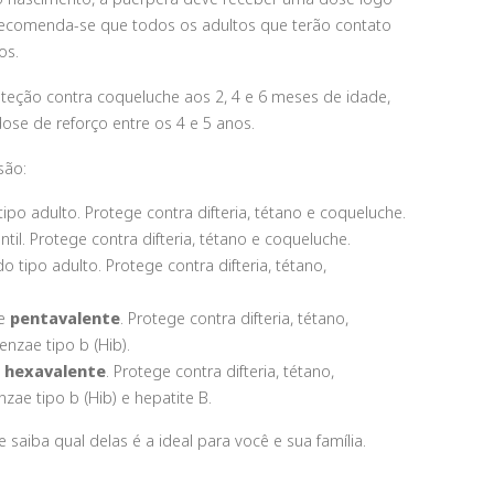
 Recomenda-se que todos os adultos que terão contato
os.
teção contra coqueluche aos 2, 4 e 6 meses de idade,
ose de reforço entre os 4 e 5 anos.
são:
o tipo adulto. Protege contra difteria, tétano e coqueluche.
fantil. Protege contra difteria, tétano e coqueluche.
do tipo adulto. Protege contra difteria, tétano,
de
pentavalente
. Protege contra difteria, tétano,
uenzae
tipo b (Hib).
o
hexavalente
. Protege contra difteria, tétano,
enzae
tipo b (Hib) e hepatite B.
e saiba qual delas é a ideal para você e sua família.