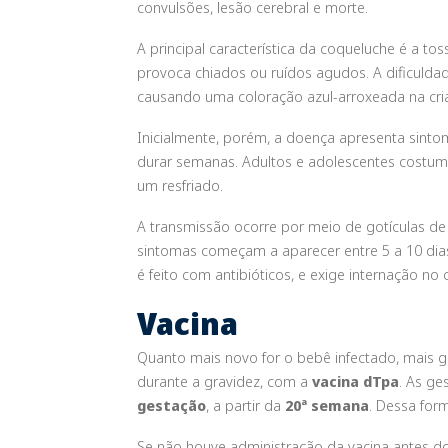
convulsões, lesão cerebral e morte.
A principal característica da coqueluche é a to
provoca chiados ou ruídos agudos. A dificuld
causando uma coloração azul-arroxeada na cri
Inicialmente, porém, a doença apresenta sinto
durar semanas. Adultos e adolescentes costum
um resfriado.
A transmissão ocorre por meio de gotículas de s
sintomas começam a aparecer entre 5 a 10 dia
é feito com antibióticos, e exige internação no
Vacina
Quanto mais novo for o bebê infectado, mais g
durante a gravidez, com a
vacina dTpa
. As g
gestação
, ​a partir da
20ª semana
. Dessa form
Se não houve administração da vacina antes d