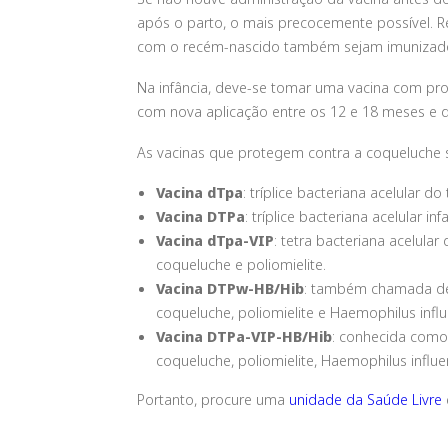
após o parto​, o mais precocemente possível.
com o recém-nascido também sejam imunizad
Na infância, deve-se tomar uma vacina com pro
com nova aplicação entre os 12 e 18 meses e d
As vacinas que protegem contra a coqueluche 
Vacina dTpa
: tríplice bacteriana acelular d
Vacina DTPa
: tríplice bacteriana acelular in
Vacina dTpa-VIP
: tetra bacteriana acelular 
coqueluche e poliomielite.
Vacina DTPw­-HB/Hib
: também chamada 
coqueluche, poliomielite e
Haemophilus infl
Vacina DTPa-VIP-HB/Hib
: conhecida com
coqueluche, poliomielite,
Haemophilus influ
Portanto, procure uma
unidade da Saúde Livre