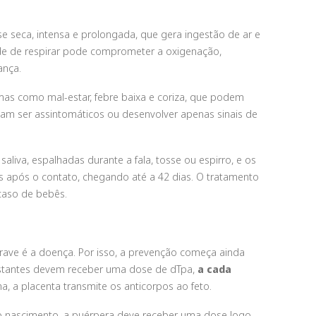
sse seca, intensa e prolongada, que gera ingestão de ar e
ade de respirar pode comprometer a oxigenação,
ança.
mas como mal-estar, febre baixa e coriza, que podem
am ser assintomáticos ou desenvolver apenas sinais de
aliva, espalhadas durante a fala, tosse ou espirro, e os
s após o contato, chegando até a 42 dias. O tratamento
 caso de bebês.
rave é a doença. Por isso, a prevenção começa ainda
estantes devem receber uma dose de dTpa,
a cada
a, a placenta transmite os anticorpos ao feto.
o nascimento, a puérpera deve receber uma dose logo