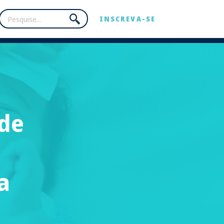
INSCREVA-SE
de
a