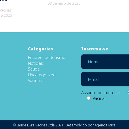
08 de maio de 2025
Vacinas,
de 2025
Categorias
Inscreva-se
Empreendedorismo
Notícias
Saúde
Uncategorized
Vacinas
Assunto de interesse
Vacina
© Saúde Livre Vacinas Ltda 2021. Desenvolvido por
Agência Mixa
.