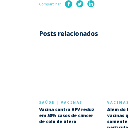
Compartilhar
Posts relacionados
SAÚDE
|
VACINAS
VACINA
Vacina contra HPV reduz
Além do 
em 58% casos de câncer
vacinas 
de colo de útero
somente 
particul