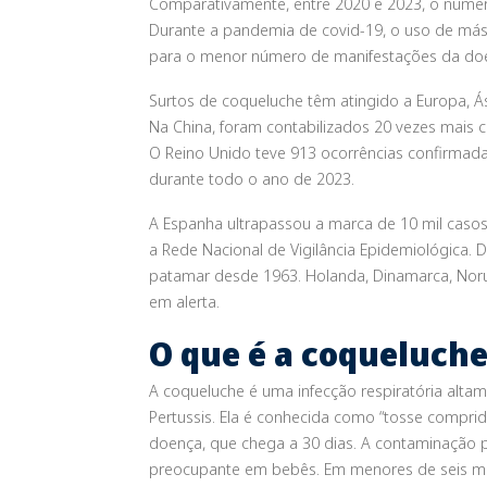
Comparativamente, entre 2020 e 2023, o númer
Durante a pandemia de covid-19, o uso de más
para o menor número de manifestações da do
Surtos de coqueluche têm atingido a Europa, Á
Na China, foram contabilizados 20 vezes mais
O Reino Unido teve 913 ocorrências confirma
durante todo o ano de 2023.
A Espanha ultrapassou a marca de 10 mil cas
a Rede Nacional de Vigilância Epidemiológica. 
patamar desde 1963. Holanda, Dinamarca, Norue
em alerta.
O que é a coqueluch
A coqueluche é uma infecção respiratória alta
Pertussis
. Ela é conhecida como “tosse compri
doença, que chega a 30 dias. A contaminação 
preocupante em bebês. Em menores de seis mes