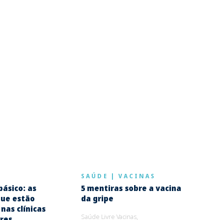
S
SAÚDE
|
VACINAS
básico: as
5 mentiras sobre a vacina
que estão
da gripe
nas clínicas
Saúde Livre Vacinas,
ares