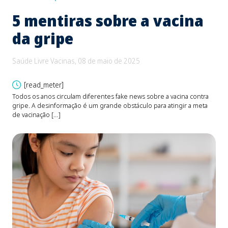
5 mentiras sobre a vacina
B
da gripe
e
d
Saúde Livre Vacinas, 08 de maio de 2025
Saú
[read_meter]
Todos os anos circulam diferentes fake news sobre a vacina contra
gripe. A desinformação é um grande obstáculo para atingir a meta
O be
de vacinação […]
Fons
devi