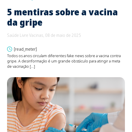
5 mentiras sobre a vacina
B
da gripe
e
d
Saúde Livre Vacinas, 08 de maio de 2025
Saú
[read_meter]
Todos os anos circulam diferentes fake news sobre a vacina contra
gripe. A desinformação é um grande obstáculo para atingir a meta
O be
de vacinação […]
Fons
devi