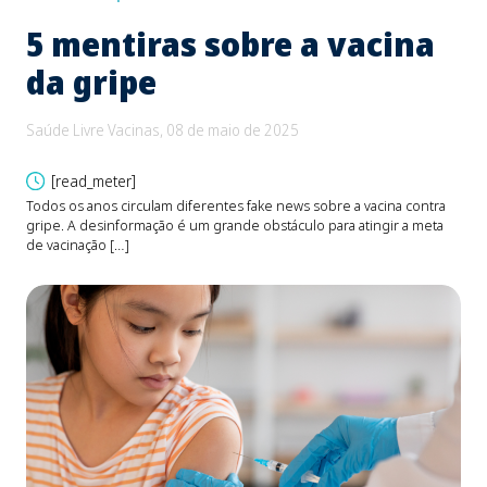
5 mentiras sobre a vacina
B
da gripe
e
d
Saúde Livre Vacinas, 08 de maio de 2025
Saú
[read_meter]
Todos os anos circulam diferentes fake news sobre a vacina contra
gripe. A desinformação é um grande obstáculo para atingir a meta
O be
de vacinação […]
Fons
devi