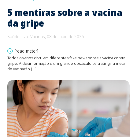
5 mentiras sobre a vacina
B
da gripe
e
d
Saúde Livre Vacinas, 08 de maio de 2025
Saú
[read_meter]
Todos os anos circulam diferentes fake news sobre a vacina contra
gripe. A desinformação é um grande obstáculo para atingir a meta
O be
de vacinação […]
Fons
devi