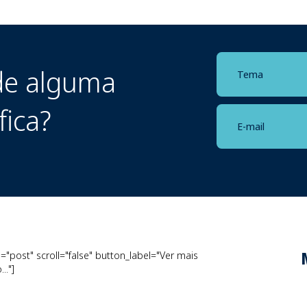
e alguma
fica?
"post" scroll="false" button_label="Ver mais
.."]