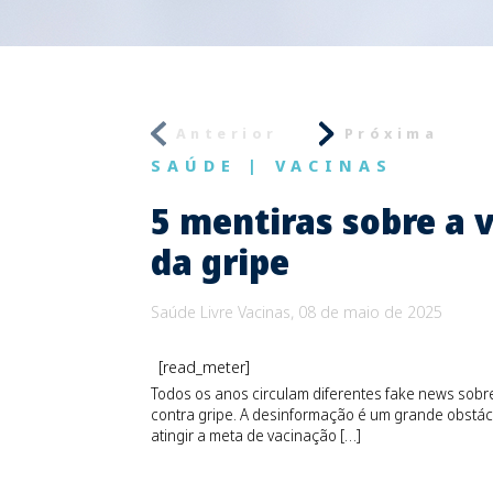
Anterior
Próxima
SAÚDE
|
VACINAS
5 mentiras sobre a 
da gripe
Saúde Livre Vacinas, 08 de maio de 2025
[read_meter]
Todos os anos circulam diferentes fake news sobr
contra gripe. A desinformação é um grande obstác
atingir a meta de vacinação […]