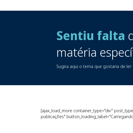
Sentiu falta
d
matéria especí
Sugira aqui o tema que gostaria de ler
[ajax_load_more container_type="div" post_type=
publicações" button_loading_label="Carregando.