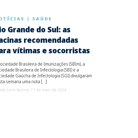
OTÍCIAS
|
SAÚDE
io Grande do Sul: as
acinas recomendadas
ara vítimas e socorristas
ociedade Brasileira de Imunizações (SBIm), a
iedade Brasileira de Infectologia (SBI) e a
iedade Gaúcha de Infectologia (SGI) divulgaram
sta semana uma nota […]
de Livre Vacinas,
17 de maio de 2024