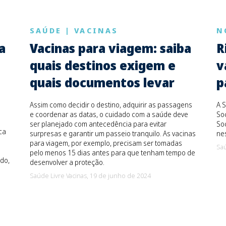
SAÚDE
|
VACINAS
N
a
Vacinas para viagem: saiba
R
quais destinos exigem e
v
quais documentos levar
p
Assim como decidir o destino, adquirir as passagens
A S
e coordenar as datas, o cuidado com a saúde deve
Soc
ser planejado com antecedência para evitar
Soc
ca
surpresas e garantir um passeio tranquilo. As vacinas
ne
para viagem, por exemplo, precisam ser tomadas
Saú
pelo menos 15 dias antes para que tenham tempo de
do,
desenvolver a proteção.
Saúde Livre Vacinas,
19 de junho de 2024