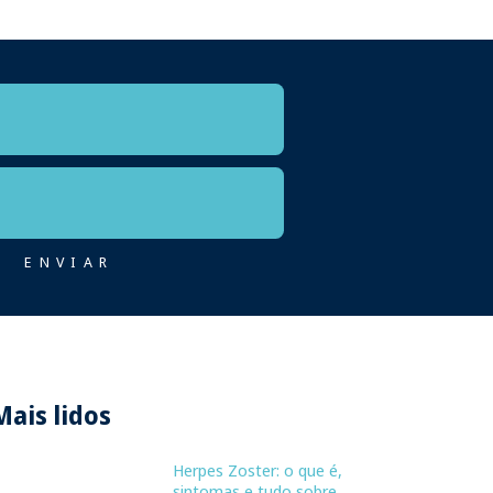
Mais lidos
Herpes Zoster: o que é,
sintomas e tudo sobre