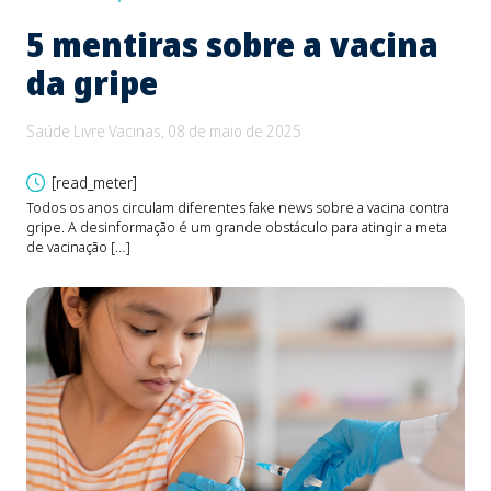
5 mentiras sobre a vacina
B
da gripe
e
d
Saúde Livre Vacinas, 08 de maio de 2025
Saú
[read_meter]
Todos os anos circulam diferentes fake news sobre a vacina contra
gripe. A desinformação é um grande obstáculo para atingir a meta
O be
de vacinação […]
Fons
devi