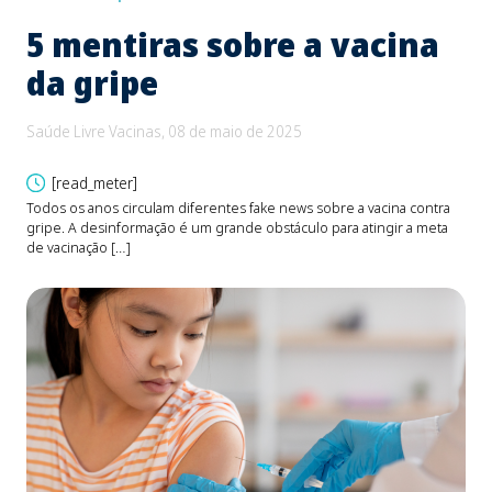
5 mentiras sobre a vacina
B
da gripe
e
d
Saúde Livre Vacinas, 08 de maio de 2025
Saú
[read_meter]
Todos os anos circulam diferentes fake news sobre a vacina contra
gripe. A desinformação é um grande obstáculo para atingir a meta
O be
de vacinação […]
Fons
devi