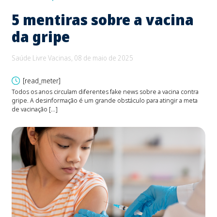
5 mentiras sobre a vacina
B
da gripe
e
d
Saúde Livre Vacinas, 08 de maio de 2025
Saú
[read_meter]
Todos os anos circulam diferentes fake news sobre a vacina contra
gripe. A desinformação é um grande obstáculo para atingir a meta
O be
de vacinação […]
Fons
devi