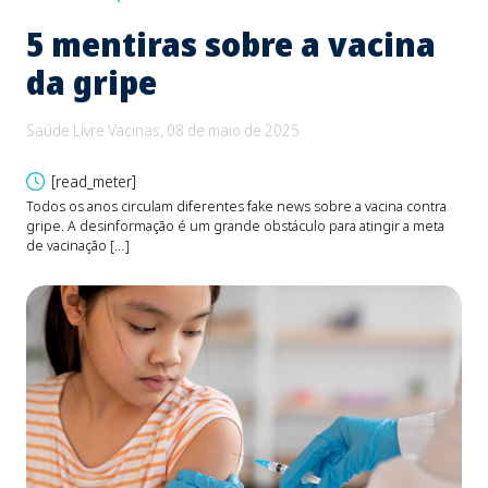
5 mentiras sobre a vacina
B
da gripe
e
d
Saúde Livre Vacinas, 08 de maio de 2025
Saú
[read_meter]
Todos os anos circulam diferentes fake news sobre a vacina contra
gripe. A desinformação é um grande obstáculo para atingir a meta
O be
de vacinação […]
Fons
devi