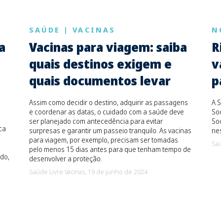
SAÚDE
|
VACINAS
N
a
Vacinas para viagem: saiba
R
quais destinos exigem e
v
quais documentos levar
p
Assim como decidir o destino, adquirir as passagens
A S
e coordenar as datas, o cuidado com a saúde deve
Soc
ser planejado com antecedência para evitar
Soc
ca
surpresas e garantir um passeio tranquilo. As vacinas
ne
para viagem, por exemplo, precisam ser tomadas
Saú
pelo menos 15 dias antes para que tenham tempo de
do,
desenvolver a proteção.
Saúde Livre Vacinas,
19 de junho de 2024