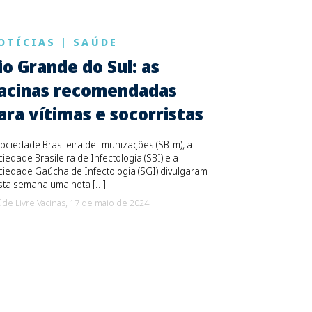
OTÍCIAS
|
SAÚDE
io Grande do Sul: as
acinas recomendadas
ara vítimas e socorristas
ociedade Brasileira de Imunizações (SBIm), a
iedade Brasileira de Infectologia (SBI) e a
iedade Gaúcha de Infectologia (SGI) divulgaram
sta semana uma nota […]
de Livre Vacinas,
17 de maio de 2024