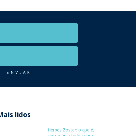
Mais lidos
Herpes Zoster: o que é,
sintomas e tudo sobre