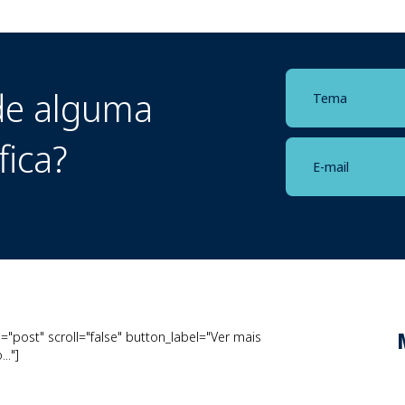
e alguma
fica?
"post" scroll="false" button_label="Ver mais
.."]