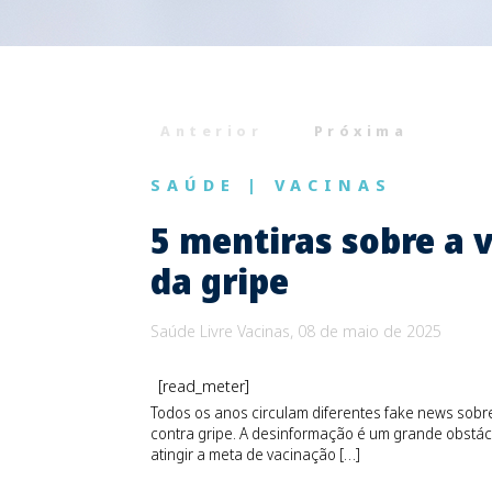
Anterior
Próxima
SAÚDE
|
VACINAS
5 mentiras sobre a 
da gripe
Saúde Livre Vacinas, 08 de maio de 2025
[read_meter]
Todos os anos circulam diferentes fake news sobr
contra gripe. A desinformação é um grande obstác
atingir a meta de vacinação […]