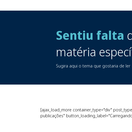
Sentiu falta
d
matéria especí
Sugira aqui o tema que gostaria de ler
[ajax_load_more container_type="div" post_type=
publicações" button_loading_label="Carregando.