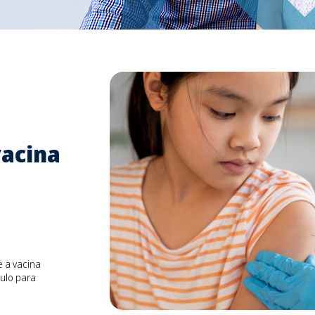
vacina
e a vacina
ulo para