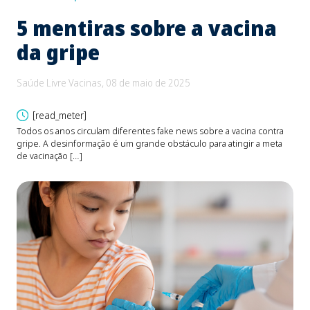
5 mentiras sobre a vacina
B
da gripe
e
d
Saúde Livre Vacinas, 08 de maio de 2025
Saú
[read_meter]
Todos os anos circulam diferentes fake news sobre a vacina contra
gripe. A desinformação é um grande obstáculo para atingir a meta
O be
de vacinação […]
Fons
devi