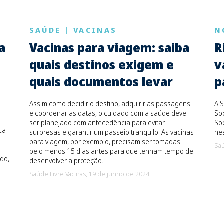
SAÚDE
|
VACINAS
N
a
Vacinas para viagem: saiba
R
quais destinos exigem e
v
quais documentos levar
p
Assim como decidir o destino, adquirir as passagens
A S
e coordenar as datas, o cuidado com a saúde deve
Soc
ser planejado com antecedência para evitar
Soc
ca
surpresas e garantir um passeio tranquilo. As vacinas
ne
para viagem, por exemplo, precisam ser tomadas
Saú
pelo menos 15 dias antes para que tenham tempo de
do,
desenvolver a proteção.
Saúde Livre Vacinas,
19 de junho de 2024