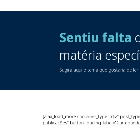
Sentiu falta
d
matéria especí
Sugira aqui o tema que gostaria de ler
[ajax_load_more container_type="div" post_type=
publicações" button_loading_label="Carregando.