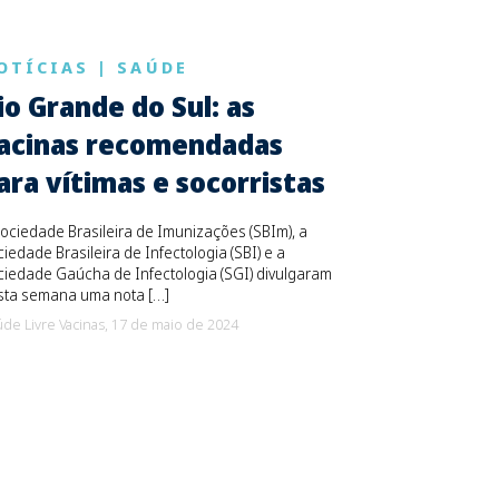
OTÍCIAS
|
SAÚDE
io Grande do Sul: as
acinas recomendadas
ara vítimas e socorristas
ociedade Brasileira de Imunizações (SBIm), a
iedade Brasileira de Infectologia (SBI) e a
iedade Gaúcha de Infectologia (SGI) divulgaram
sta semana uma nota […]
de Livre Vacinas,
17 de maio de 2024