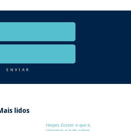
Mais lidos
Herpes Zoster: o que é,
sintomas e tudo sobre