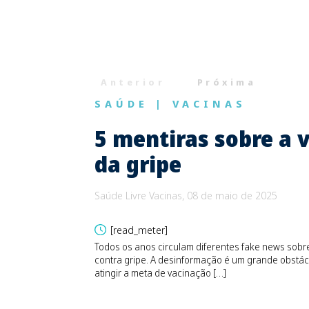
Anterior
Próxima
SAÚDE
|
VACINAS
5 mentiras sobre a 
da gripe
Saúde Livre Vacinas, 08 de maio de 2025
[read_meter]
Todos os anos circulam diferentes fake news sobr
contra gripe. A desinformação é um grande obstác
atingir a meta de vacinação […]