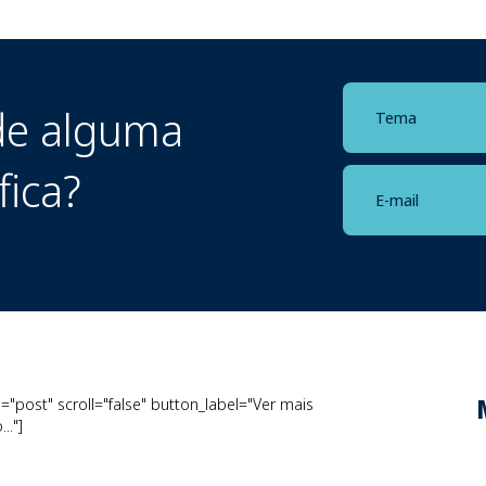
e alguma
fica?
"post" scroll="false" button_label="Ver mais
.."]