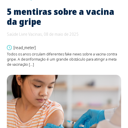
5 mentiras sobre a vacina
B
da gripe
e
d
Saúde Livre Vacinas, 08 de maio de 2025
Saú
[read_meter]
Todos os anos circulam diferentes fake news sobre a vacina contra
gripe. A desinformação é um grande obstáculo para atingir a meta
O be
de vacinação […]
Fons
devi