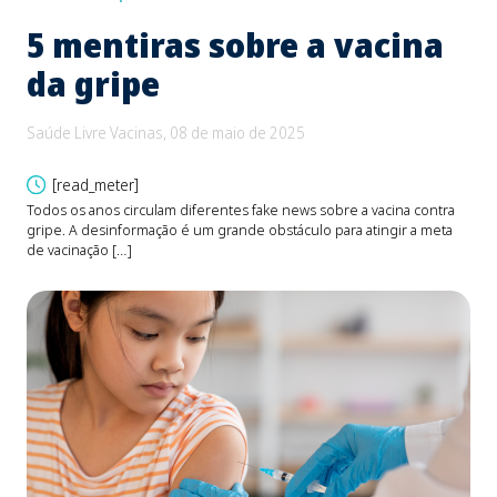
5 mentiras sobre a vacina
B
da gripe
e
d
Saúde Livre Vacinas, 08 de maio de 2025
Saú
[read_meter]
Todos os anos circulam diferentes fake news sobre a vacina contra
gripe. A desinformação é um grande obstáculo para atingir a meta
O be
de vacinação […]
Fons
devi