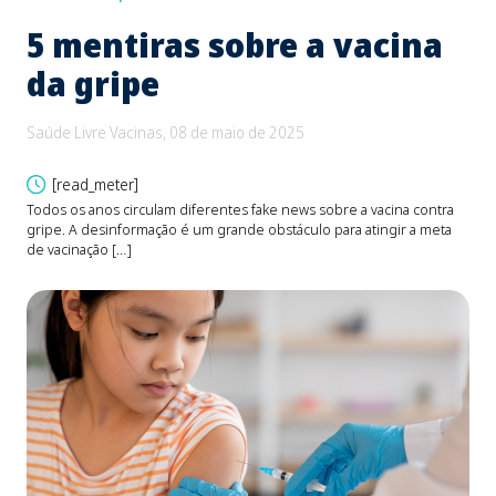
5 mentiras sobre a vacina
B
da gripe
e
d
Saúde Livre Vacinas, 08 de maio de 2025
Saú
[read_meter]
Todos os anos circulam diferentes fake news sobre a vacina contra
gripe. A desinformação é um grande obstáculo para atingir a meta
O be
de vacinação […]
Fons
devi