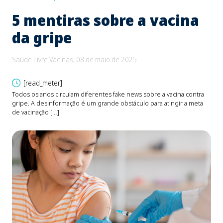
5 mentiras sobre a vacina
B
da gripe
e
d
Saúde Livre Vacinas, 08 de maio de 2025
Saú
[read_meter]
Todos os anos circulam diferentes fake news sobre a vacina contra
gripe. A desinformação é um grande obstáculo para atingir a meta
O be
de vacinação […]
Fons
devi