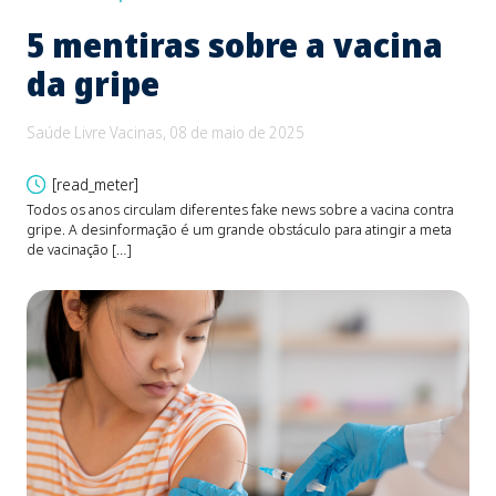
5 mentiras sobre a vacina
B
da gripe
e
d
Saúde Livre Vacinas, 08 de maio de 2025
Saú
[read_meter]
Todos os anos circulam diferentes fake news sobre a vacina contra
gripe. A desinformação é um grande obstáculo para atingir a meta
O be
de vacinação […]
Fons
devi