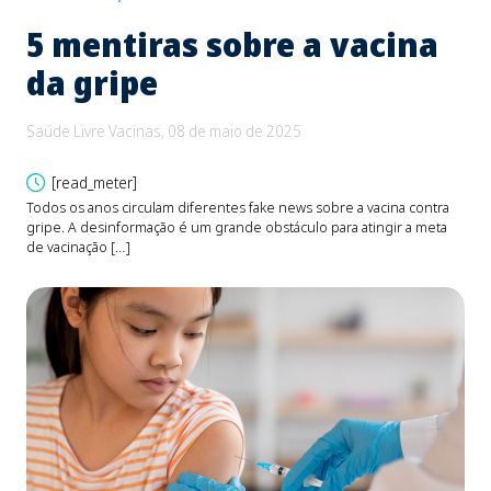
5 mentiras sobre a vacina
B
da gripe
e
d
Saúde Livre Vacinas, 08 de maio de 2025
Saú
[read_meter]
Todos os anos circulam diferentes fake news sobre a vacina contra
gripe. A desinformação é um grande obstáculo para atingir a meta
O be
de vacinação […]
Fons
devi