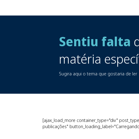
Sentiu falta
d
matéria especí
Sugira aqui o tema que gostaria de ler
[ajax_load_more container_type="div" post_type=
publicações" button_loading_label="Carregando.