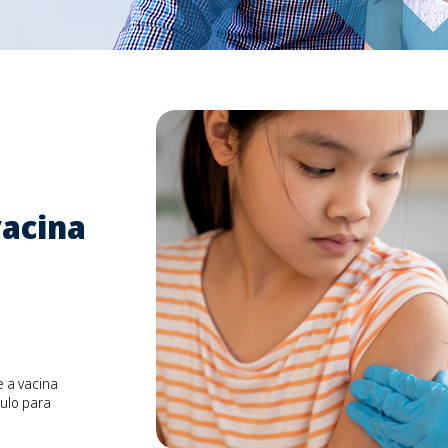
vacina
e a vacina
ulo para