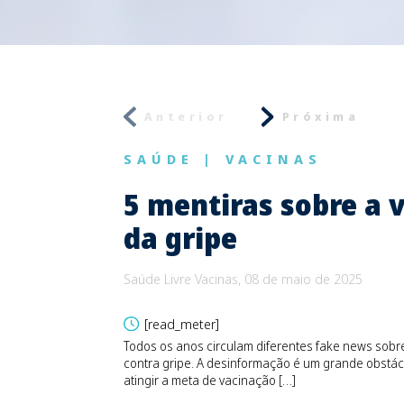
Anterior
Próxima
SAÚDE
|
VACINAS
5 mentiras sobre a 
da gripe
Saúde Livre Vacinas, 08 de maio de 2025
[read_meter]
Todos os anos circulam diferentes fake news sobr
contra gripe. A desinformação é um grande obstác
atingir a meta de vacinação […]