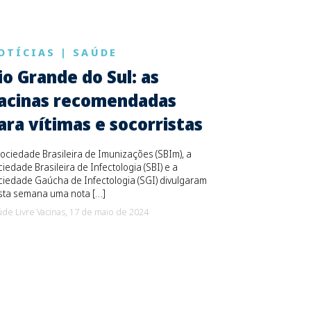
OTÍCIAS
|
SAÚDE
io Grande do Sul: as
acinas recomendadas
ara vítimas e socorristas
ociedade Brasileira de Imunizações (SBIm), a
iedade Brasileira de Infectologia (SBI) e a
iedade Gaúcha de Infectologia (SGI) divulgaram
sta semana uma nota […]
de Livre Vacinas,
17 de maio de 2024