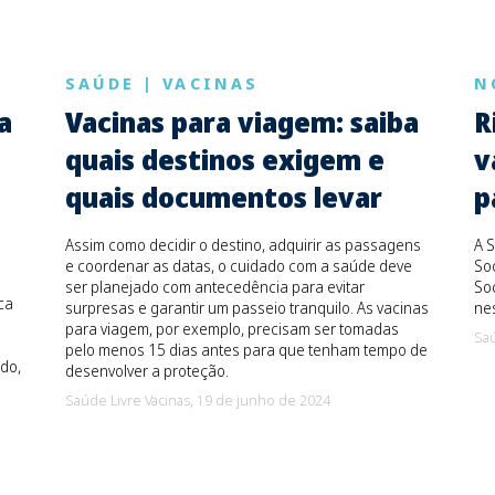
SAÚDE
|
VACINAS
N
a
Vacinas para viagem: saiba
R
quais destinos exigem e
v
quais documentos levar
p
Assim como decidir o destino, adquirir as passagens
A S
e coordenar as datas, o cuidado com a saúde deve
Soc
ser planejado com antecedência para evitar
Soc
ca
surpresas e garantir um passeio tranquilo. As vacinas
ne
para viagem, por exemplo, precisam ser tomadas
Saú
pelo menos 15 dias antes para que tenham tempo de
do,
desenvolver a proteção.
Saúde Livre Vacinas,
19 de junho de 2024