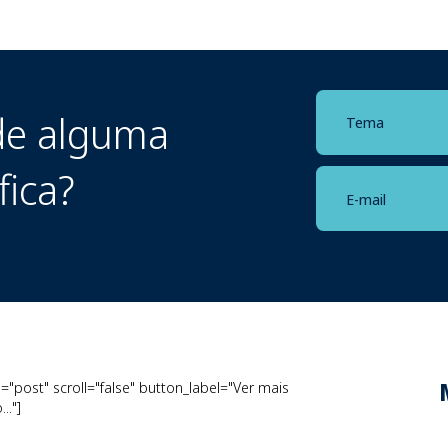
e alguma
fica?
"post" scroll="false" button_label="Ver mais
.."]