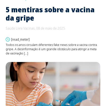
5 mentiras sobre a vacina
B
da gripe
e
d
Saúde Livre Vacinas, 08 de maio de 2025
Saú
[read_meter]
Todos os anos circulam diferentes fake news sobre a vacina contra
gripe. A desinformação é um grande obstáculo para atingir a meta
O be
de vacinação […]
Fons
devi