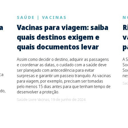
SAÚDE
|
VACINAS
N
a
Vacinas para viagem: saiba
R
quais destinos exigem e
v
quais documentos levar
p
Assim como decidir o destino, adquirir as passagens
A S
e coordenar as datas, o cuidado com a saúde deve
Soc
ser planejado com antecedência para evitar
Soc
ca
surpresas e garantir um passeio tranquilo. As vacinas
ne
para viagem, por exemplo, precisam ser tomadas
Saú
pelo menos 15 dias antes para que tenham tempo de
do,
desenvolver a proteção.
Saúde Livre Vacinas,
19 de junho de 2024