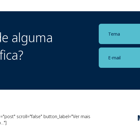
e alguma
fica?
"post" scroll="false" button_label="Ver mais
.."]