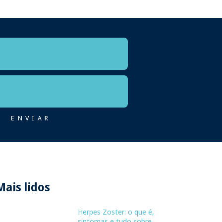
Mais lidos
Herpes Zoster: o que é,
sintomas e tudo sobre