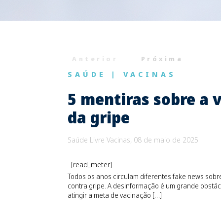
Anterior
Próxima
SAÚDE
|
VACINAS
5 mentiras sobre a 
da gripe
Saúde Livre Vacinas, 08 de maio de 2025
[read_meter]
Todos os anos circulam diferentes fake news sobr
contra gripe. A desinformação é um grande obstác
atingir a meta de vacinação […]