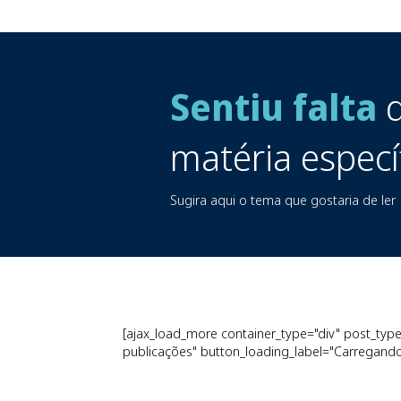
Sentiu falta
d
matéria especí
Sugira aqui o tema que gostaria de ler
[ajax_load_more container_type="div" post_type=
publicações" button_loading_label="Carregando.