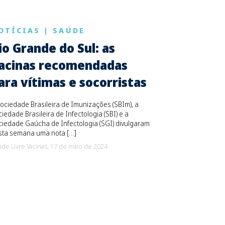
OTÍCIAS
|
SAÚDE
io Grande do Sul: as
acinas recomendadas
ara vítimas e socorristas
ociedade Brasileira de Imunizações (SBIm), a
iedade Brasileira de Infectologia (SBI) e a
iedade Gaúcha de Infectologia (SGI) divulgaram
sta semana uma nota […]
de Livre Vacinas,
17 de maio de 2024