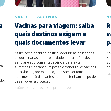
SAÚDE
|
VACINAS
N
a
Vacinas para viagem: saiba
R
quais destinos exigem e
v
quais documentos levar
p
Assim como decidir o destino, adquirir as passagens
A S
e coordenar as datas, o cuidado com a saúde deve
Soc
ser planejado com antecedência para evitar
Soc
ca
surpresas e garantir um passeio tranquilo. As vacinas
ne
para viagem, por exemplo, precisam ser tomadas
Saú
pelo menos 15 dias antes para que tenham tempo de
do,
desenvolver a proteção.
Saúde Livre Vacinas,
19 de junho de 2024