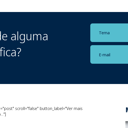
e alguma
fica?
"post" scroll="false" button_label="Ver mais
.."]