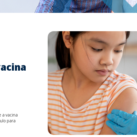
vacina
e a vacina
ulo para