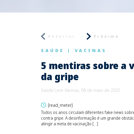
Anterior
Próxima
SAÚDE
|
VACINAS
5 mentiras sobre a 
da gripe
Saúde Livre Vacinas, 08 de maio de 2025
[read_meter]
Todos os anos circulam diferentes fake news sobr
contra gripe. A desinformação é um grande obstác
atingir a meta de vacinação […]