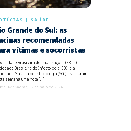
OTÍCIAS
|
SAÚDE
io Grande do Sul: as
acinas recomendadas
ara vítimas e socorristas
ociedade Brasileira de Imunizações (SBIm), a
iedade Brasileira de Infectologia (SBI) e a
iedade Gaúcha de Infectologia (SGI) divulgaram
sta semana uma nota […]
de Livre Vacinas,
17 de maio de 2024