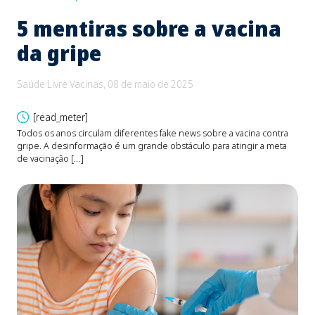
5 mentiras sobre a vacina
B
da gripe
e
d
Saúde Livre Vacinas, 08 de maio de 2025
Saú
[read_meter]
Todos os anos circulam diferentes fake news sobre a vacina contra
gripe. A desinformação é um grande obstáculo para atingir a meta
O be
de vacinação […]
Fons
devi